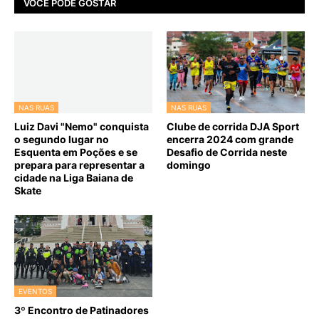
VOCÊ PODE GOSTAR
NAS RUAS
NAS RUAS
Luiz Davi "Nemo" conquista
Clube de corrida DJA Sport
o segundo lugar no
encerra 2024 com grande
Esquenta em Poções e se
Desafio de Corrida neste
prepara para representar a
domingo
cidade na Liga Baiana de
Skate
EVENTOS
3º Encontro de Patinadores